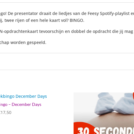
go! De presentator draait de liedjes van de Feesy Spotify-playli
j, twee rijen of een hele kaart vol? BINGO.
-opdrachtenkaart tevoorschijn en dobbel de opdracht die jij mag 
schap worden gespeeld.
ingo – December Days
Prijsklasse:
€
17,50
€7,50
tot