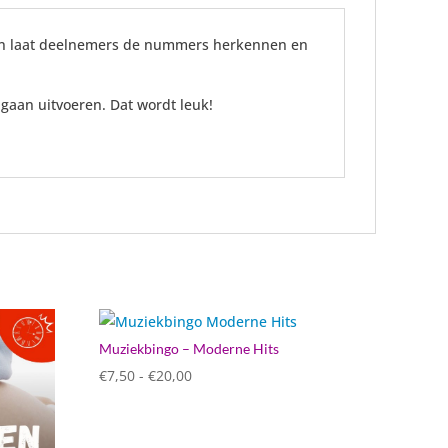
st en laat deelnemers de nummers herkennen en
gaan uitvoeren. Dat wordt leuk!
Muziekbingo – Moderne Hits
Prijsklasse:
€
7,50
-
€
20,00
€7,50
tot