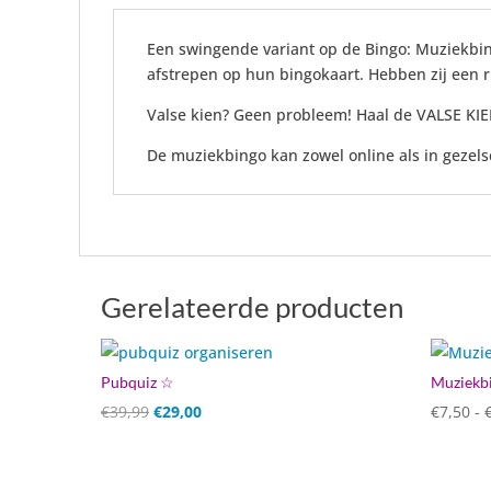
Een swingende variant op de Bingo: Muziekbin
afstrepen op hun bingokaart. Hebben zij een ri
Valse kien? Geen probleem! Haal de VALSE KIEN
De muziekbingo kan zowel online als in gezel
Gerelateerde producten
Aanbieding!
Pubquiz ☆
Muziekb
Oorspronkelijke
Huidige
€
39,99
€
29,00
€
7,50
-
prijs
prijs
was:
is: