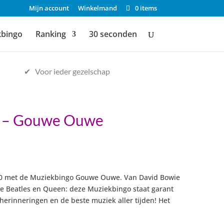
Mijn account
Winkelmand
0 items
kbingo
Ranking
30 seconden
✔ Voor ieder gezelschap
 – Gouwe Ouwe
Prijsklasse:
€7,50
tot
’80 met de Muziekbingo Gouwe Ouwe. Van David Bowie
€17,50
he Beatles en Queen: deze Muziekbingo staat garant
herinneringen en de beste muziek aller tijden! Het