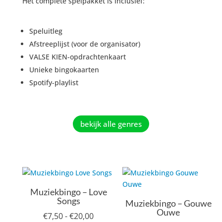
Het complete spelpakket is inclusief:
Speluitleg
Afstreeplijst (voor de organisator)
VALSE KIEN-opdrachtenkaart
Unieke bingokaarten
Spotify-playlist
bekijk alle genres
Muziekbingo – Love
Songs
Muziekbingo – Gouwe
Ouwe
Prijsklasse:
€
7,50
-
€
20,00