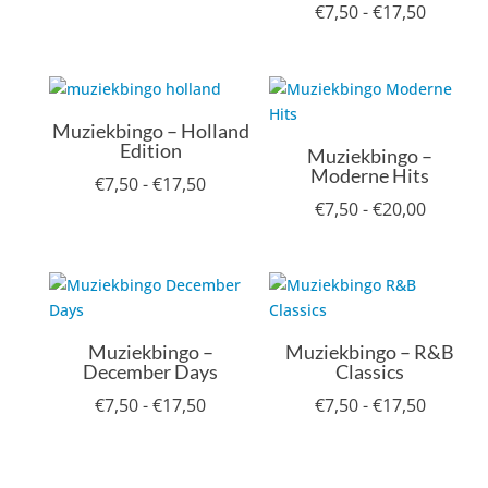
Prijskla
€
7,50
-
€
17,50
€7,50
€7,50
tot
tot
€20,00
€17,50
Muziekbingo – Holland
Edition
Muziekbingo –
Moderne Hits
Prijsklasse:
€
7,50
-
€
17,50
Prijskla
€
7,50
-
€
20,00
€7,50
€7,50
tot
tot
€17,50
€20,00
Muziekbingo –
Muziekbingo – R&B
December Days
Classics
Prijsklasse:
Prijskla
€
7,50
-
€
17,50
€
7,50
-
€
17,50
€7,50
€7,50
tot
tot