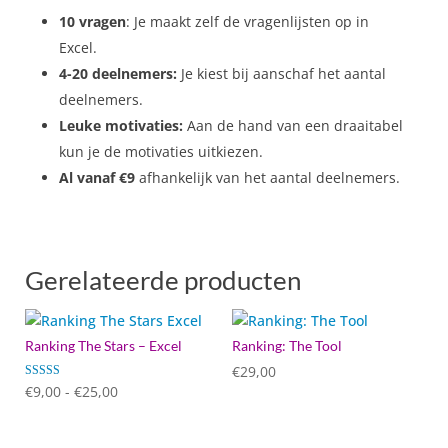
10 vragen
: Je maakt zelf de vragenlijsten op in
Excel.
4-20 deelnemers:
Je kiest bij aanschaf het aantal
deelnemers.
Leuke motivaties:
Aan de hand van een draaitabel
kun je de motivaties uitkiezen.
Al vanaf €9
afhankelijk van het aantal deelnemers.
Gerelateerde producten
Ranking The Stars – Excel
Ranking: The Tool
€
29,00
Prijsklasse:
Gewaardeer
€
9,00
-
€
25,00
d
€9,00
4.67
uit 5
tot